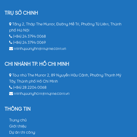
TRỤ SỞ CHÍNH
Tầng 2, Tháp The Manor, Đường Mễ Trì, Phường Từ Liêm, Thành
phố Hà Nội
(+84) 24 3794 0068
(+84) 24 3794 0069
minhquanghn@mqme.com.vn
CHI NHÁNH TP. HỒ CHÍ MINH
Tòa nhà The Manor 2, 89 Nguyễn Hữu Cảnh, Phường Thạnh Mỹ
Tây, Thành phố Hồ Chí Minh
(+84) 28 2204 0068
minhquanghcm@mqme.com.vn
THÔNG TIN
Trang chủ
Giới thiệu
Dự án thi công