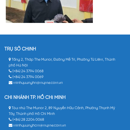
TRỤ SỞ CHÍNH
Tầng 2, Tháp The Manor, Đường Mễ Trì, Phường Từ Liêm, Thành
phố Hà Nội
(+84) 24 3794 0068
(+84) 24 3794 0069
minhquanghn@mqme.com.vn
CHI NHÁNH TP. HỒ CHÍ MINH
Tòa nhà The Manor 2, 89 Nguyễn Hữu Cảnh, Phường Thạnh Mỹ
Tây, Thành phố Hồ Chí Minh
(+84) 28 2204 0068
minhquanghcm@mqme.com.vn