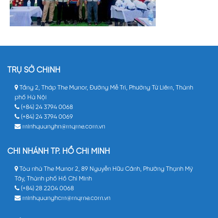
TRỤ SỞ CHÍNH
Tầng 2, Tháp The Manor, Đường Mễ Trì, Phường Từ Liêm, Thành
phố Hà Nội
(+84) 24 3794 0068
(+84) 24 3794 0069
minhquanghn@mqme.com.vn
CHI NHÁNH TP. HỒ CHÍ MINH
Tòa nhà The Manor 2, 89 Nguyễn Hữu Cảnh, Phường Thạnh Mỹ
Tây, Thành phố Hồ Chí Minh
(+84) 28 2204 0068
minhquanghcm@mqme.com.vn