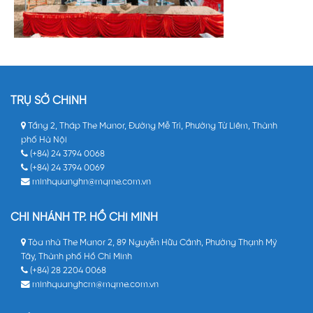
TRỤ SỞ CHÍNH
Tầng 2, Tháp The Manor, Đường Mễ Trì, Phường Từ Liêm, Thành
phố Hà Nội
(+84) 24 3794 0068
(+84) 24 3794 0069
minhquanghn@mqme.com.vn
CHI NHÁNH TP. HỒ CHÍ MINH
Tòa nhà The Manor 2, 89 Nguyễn Hữu Cảnh, Phường Thạnh Mỹ
Tây, Thành phố Hồ Chí Minh
(+84) 28 2204 0068
minhquanghcm@mqme.com.vn