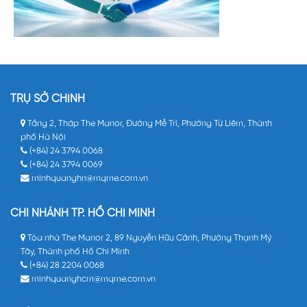
TRỤ SỞ CHÍNH
Tầng 2, Tháp The Manor, Đường Mễ Trì, Phường Từ Liêm, Thành
phố Hà Nội
(+84) 24 3794 0068
(+84) 24 3794 0069
minhquanghn@mqme.com.vn
CHI NHÁNH TP. HỒ CHÍ MINH
Tòa nhà The Manor 2, 89 Nguyễn Hữu Cảnh, Phường Thạnh Mỹ
Tây, Thành phố Hồ Chí Minh
(+84) 28 2204 0068
minhquanghcm@mqme.com.vn