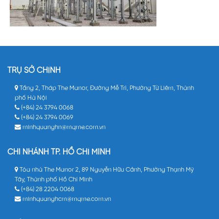
TRỤ SỞ CHÍNH
Tầng 2, Tháp The Manor, Đường Mễ Trì, Phường Từ Liêm, Thành
phố Hà Nội
(+84) 24 3794 0068
(+84) 24 3794 0069
minhquanghn@mqme.com.vn
CHI NHÁNH TP. HỒ CHÍ MINH
Tòa nhà The Manor 2, 89 Nguyễn Hữu Cảnh, Phường Thạnh Mỹ
Tây, Thành phố Hồ Chí Minh
(+84) 28 2204 0068
minhquanghcm@mqme.com.vn