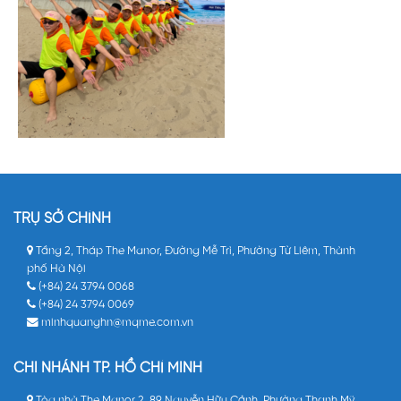
TRỤ SỞ CHÍNH
Tầng 2, Tháp The Manor, Đường Mễ Trì, Phường Từ Liêm, Thành
phố Hà Nội
(+84) 24 3794 0068
(+84) 24 3794 0069
minhquanghn@mqme.com.vn
CHI NHÁNH TP. HỒ CHÍ MINH
Tòa nhà The Manor 2, 89 Nguyễn Hữu Cảnh, Phường Thạnh Mỹ