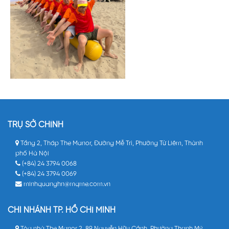
TRỤ SỞ CHÍNH
Tầng 2, Tháp The Manor, Đường Mễ Trì, Phường Từ Liêm, Thành
phố Hà Nội
(+84) 24 3794 0068
(+84) 24 3794 0069
minhquanghn@mqme.com.vn
CHI NHÁNH TP. HỒ CHÍ MINH
Tòa nhà The Manor 2, 89 Nguyễn Hữu Cảnh, Phường Thạnh Mỹ