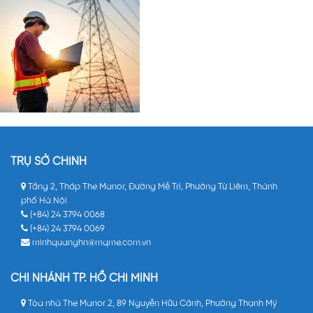
TRỤ SỞ CHÍNH
Tầng 2, Tháp The Manor, Đường Mễ Trì, Phường Từ Liêm, Thành
phố Hà Nội
(+84) 24 3794 0068
(+84) 24 3794 0069
minhquanghn@mqme.com.vn
CHI NHÁNH TP. HỒ CHÍ MINH
Tòa nhà The Manor 2, 89 Nguyễn Hữu Cảnh, Phường Thạnh Mỹ